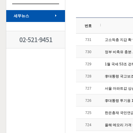
세무뉴스
번호
02-521-9451
731
고소득층 지갑 확
730
정부 비축유 충분
729
1월 국세 53조 
728
李대통령 국고보
727
서울 아파트값 상
726
李대통령 투기용 
725
한은총재 국민연금
724
올해 메모리 가격