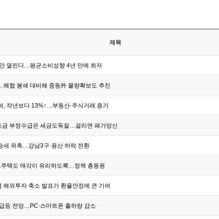
제목
 안 열린다…평균소비성향 4년 만에 최저
…해협 봉쇄 대비해 중동外 물량확보도 추진
걷혀, 작년보다 13%↑…부동산·주식거래 증가
조금 부정수급은 세금도둑질…걸리면 패가망신
승세 위축…강남3구·용산 하락 전환
1주택도 매각이 유리하도록…정책 총동원
 해외투자 축소 발표가 환율안정에 큰 기여
 급등 전망…PC·스마트폰 출하량 감소